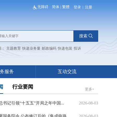
无障碍
简体
|
繁體
登录
|
注册
搜索
词：
主题教育
快递业务量
邮政编码
快递包装
投诉
务服务
互动交流
闻
行业要闻
更多+
总书记引领“十五五”开局之年中国...
2026-08-03
署国务院令 公布修订后的《集成电路...
2026-08-03