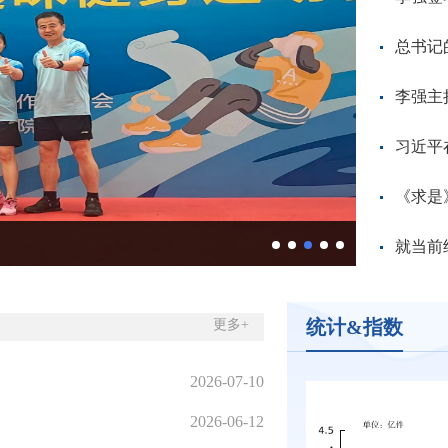
总书记的
李强主
习近平
《求是
锦州局引导
就当前
统计&指数
更多+
2026-07-10
2026-06-12